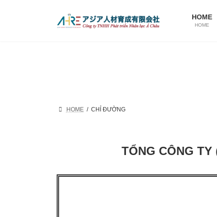
Skip
Skip
to
to
HOME
the
the
HOME
content
Navigation
HOME
CHỈ ĐƯỜNG
TỔNG CÔNG TY 