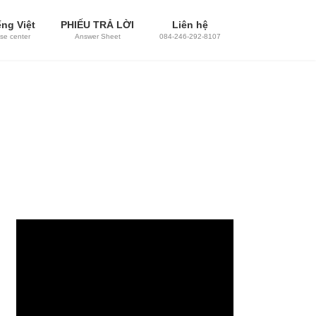
ng Việt
PHIẾU TRẢ LỜI
Liên hệ
se center
Answer Sheet
084-246-292-8107