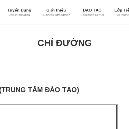
Tuyển Dụng
Giới thiệu
ĐÀO TẠO
Lớp Tiế
Job Information
Business introduction
Education Center
Vietname
CHỈ ĐƯỜNG
(TRUNG TÂM ĐÀO TẠO)